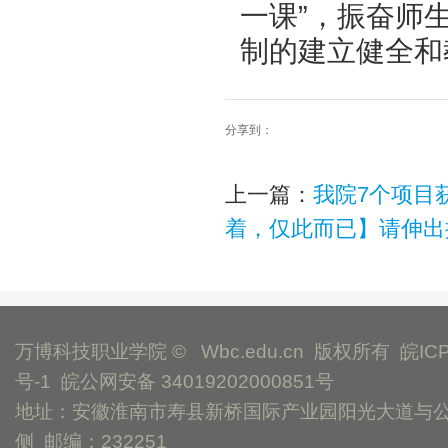
一课”，振奋师
制的建立健全和
分享到：
上一篇：
我院7个项目
着，仅此而已】请伸出
万博科技职业学院 © Wbc.edu.cn 版权所有
皖IC
号-1
皖公网安备 34019202000851号
地址：安徽淮南市寿县新桥国际产业园阳光大道与
侧 邮编：232251