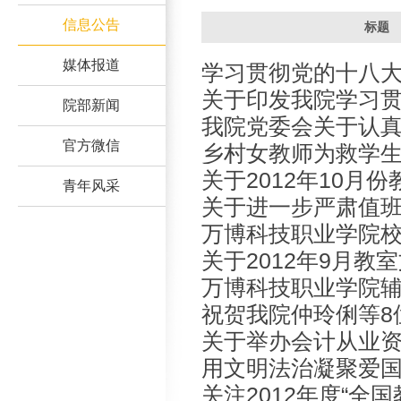
信息公告
标题
媒体报道
学习贯彻党的十八大
关于印发我院学习
院工作要点
院部新闻
我院党委会关于认
精神工作方案的通
官方微信
乡村女教师为救学
十八大精神的通知
关于2012年10月
青年风采
关于进一步严肃值
综合检查结果的通
万博科技职业学院
关于2012年9月教
标公告
万博科技职业学院
检查结果的通报
祝贺我院仲玲俐等8
规定
关于举办会计从业
际商务单证员证书
用文明法治凝聚爱
知
关注2012年度“全
谈）