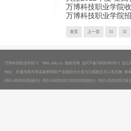
万博科技职业学院
模”系列微电影
万博科技职业学院
首页
上一页
31
32
万博科技职业学院 © Wbc.edu.cn 版权所有
皖ICP备16005300号-1
皖公网
地址：安徽淮南市寿县新桥国际产业园阳光大道与公园路交叉口东北侧 邮编：
0551-65250165(校办) 0551-65250302,65250293(招生) 0551-65250257(就