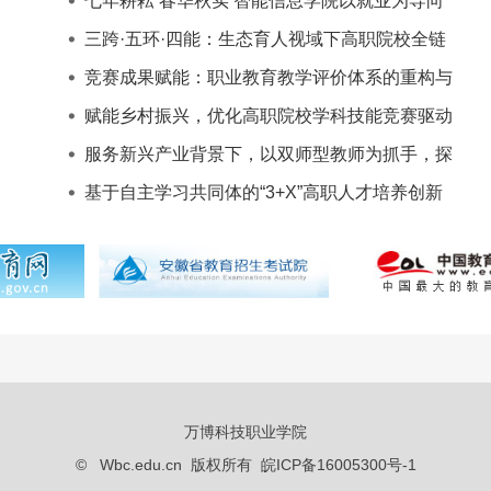
七年耕耘 春华秋实 智能信息学院以就业为导向
的大数据技术专
三跨·五环·四能：生态育人视域下高职院校全链
条育人模式探索
竞赛成果赋能：职业教育教学评价体系的重构与
实践——2025安徽
赋能乡村振兴，优化高职院校学科技能竞赛驱动
下的数字艺术实
服务新兴产业背景下，以双师型教师为抓手，探
索与实践高职”
基于自主学习共同体的“3+X”高职人才培养创新
模式与实践教育
万博科技职业学院
© Wbc.edu.cn 版权所有 皖ICP备16005300号-1