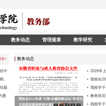
教务动态
管理规章
教学研究
教务动态
更多+
项目中
2026
中期、
利结束
我校在2
结题
选
我校学子
的通
教务部召
我校在2025年度“中国•安徽职教论坛”学术论
会
我校学子
文和典型案例评选中喜获佳绩
1
2
3
4
5